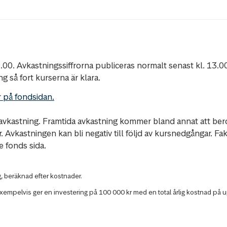
00. Avkastningssiffrorna publiceras normalt senast kl. 13.00. 
g så fort kurserna är klara.
 på fondsidan.
da avkastning. Framtida avkastning kommer bland annat att be
er. Avkastningen kan bli negativ till följd av kursnedgångar.
e fonds sida.
g, beräknad efter kostnader.
empelvis ger en investering på 100 000 kr med en total årlig kostnad på upp 