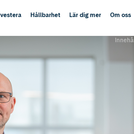
nvestera
Hållbarhet
Lär dig mer
Om oss
Innehå