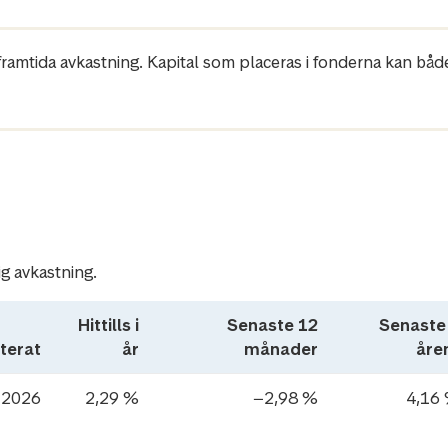
r framtida avkastning. Kapital som placeras i fonderna kan båd
ig avkastning.
Hittills i
Senaste 12
Senaste
terat
år
månader
åre
-2026
2,29 %
−2,98 %
4,16