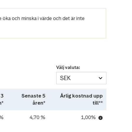
e öka och minska i värde och det är inte
Välj valuta:
 3
Senaste 5
Årlig kostnad upp
n*
åren*
till**
 %
4,70 %
1,00%