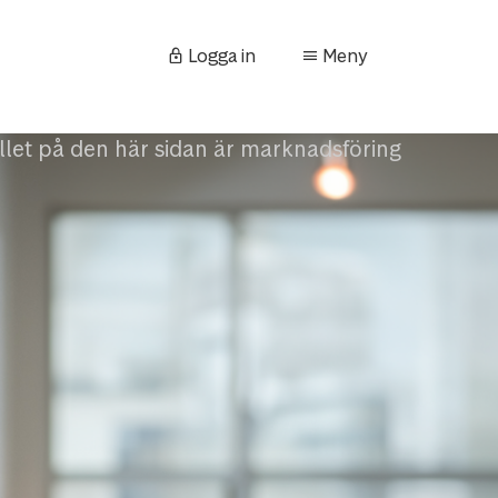
Logga in
Meny
llet på den här sidan är marknadsföring