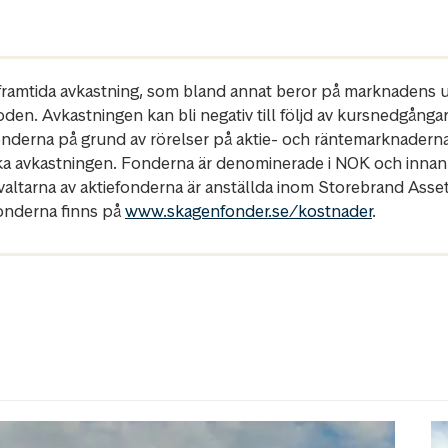
r framtida avkastning, som bland annat beror på marknadens ut
oden. Avkastningen kan bli negativ till följd av kursnedgånga
fonderna på grund av rörelser på aktie- och räntemarknadern
ka avkastningen. Fonderna är denominerade i NOK och innan
rvaltarna av aktiefonderna är anställda inom Storebrand Ass
fonderna finns på
www.skagenfonder.se/kostnader
.