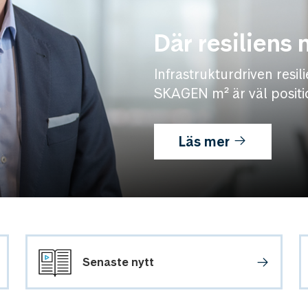
Där resiliens 
Infrastrukturdriven resi
SKAGEN m² är väl positi
Läs mer
Senaste nytt