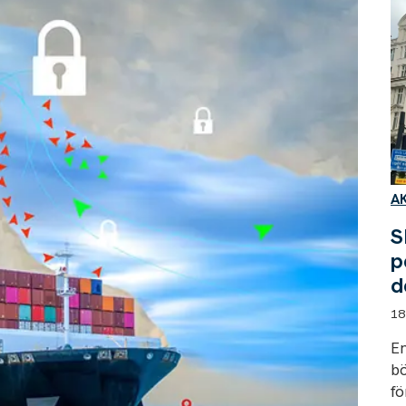
A
S
p
d
18
En
bö
fö