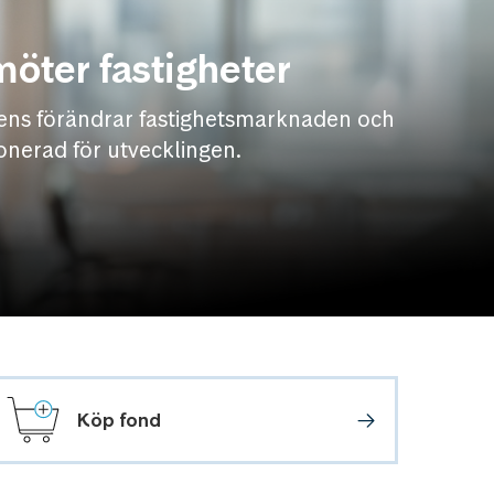
möter fastigheter
liens förändrar fastighetsmarknaden och
onerad för utvecklingen.
Köp fond