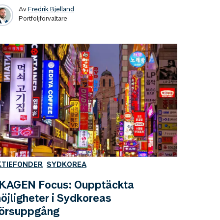
Av
Fredrik Bjelland
Portföljförvaltare
KTIEFONDER
SYDKOREA
KAGEN Focus: Oupptäckta
öjligheter i Sydkoreas
örsuppgång