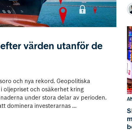
 efter värden utanför de
oro och nya rekord. Geopolitiska
i oljepriset och osäkerhet kring
naderna under stora delar av perioden.
A
 att dominera investerarnas ...
S
m
b