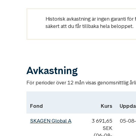
Historisk avkastning är ingen garanti fö
säkert att du får tillbaka hela beloppet.
Avkastning
För perioder över 12 mån visas genomsnittlig årl
Fond
Kurs
Uppda
SKAGEN Global A
3 691,65
05-08
SEK
(06-08-