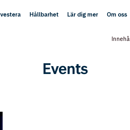
nvestera
Hållbarhet
Lär dig mer
Om oss
Innehå
Events