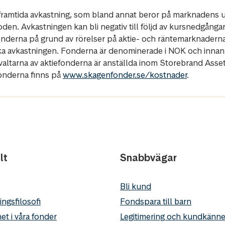
r framtida avkastning, som bland annat beror på marknadens ut
oden. Avkastningen kan bli negativ till följd av kursnedgånga
fonderna på grund av rörelser på aktie- och räntemarknadern
ka avkastningen. Fonderna är denominerade i NOK och innan
rvaltarna av aktiefonderna är anställda inom Storebrand Ass
fonderna finns på
www.skagenfonder.se/kostnader
.
lt
Snabbvägar
Bli kund
ingsfilosofi
Fondspara till barn
et i våra fonder
Legitimering och kundkän