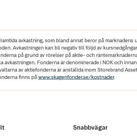
r framtida avkastning, som bland annat beror på marknadens ut
oden. Avkastningen kan bli negativ till följd av kursnedgånga
fonderna på grund av rörelser på aktie- och räntemarknadern
ka avkastningen. Fonderna är denominerade i NOK och innan
rvaltarna av aktiefonderna är anställda inom Storebrand Ass
fonderna finns på
www.skagenfonder.se/kostnader
.
lt
Snabbvägar