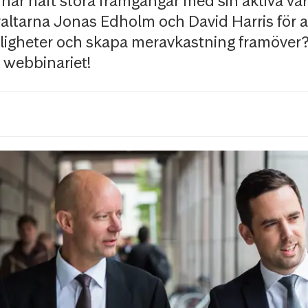
r haft stora framgångar med sin aktiva vär
altarna Jonas Edholm och David Harris för at
ligheter och skapa meravkastning framöver
 webbinariet!