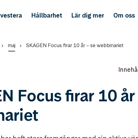
nvestera
Hållbarhet
Lär dig mer
Om oss
maj
SKAGEN Focus firar 10 år – se webbinariet
Innehå
 Focus firar 10 år 
ariet