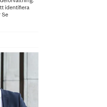
deförvaltning.
t identifiera
? Se