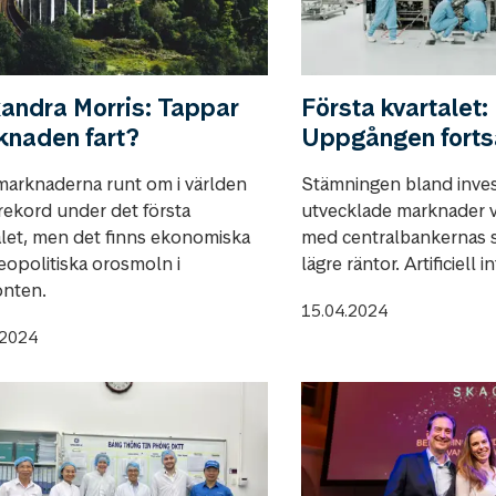
andra Morris: Tappar
Första kvartalet:
knaden fart?
Uppgången forts
marknaderna runt om i världen
Stämningen bland inves
 rekord under det första
utvecklade marknader va
alet, men det finns ekonomiska
med centralbankernas 
eopolitiska orosmoln i
lägre räntor. Artificiell in
onten.
15.04.2024
.2024