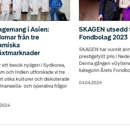
agemang i Asien:
SKAGEN utsedd ti
omar från tre
Fondbolag 2023
amiska
SKAGEN har vunnit änn
växtmarknader
prestigefyllt pris i Ned
Denna gången «Gyllene
 ett besök nyligen i Sydkorea,
kategorin Årets Fondb
am och Indien utforskade vi tre
t olika kulturer och diskuterade
04.04.2024
inansiella- och operativa frågor
.2024