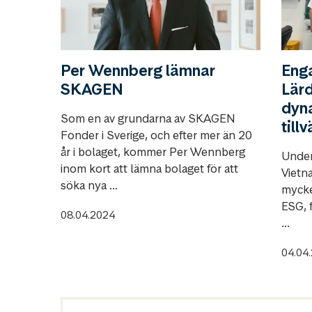
Per Wennberg lämnar
Eng
SKAGEN
Lärd
dyn
Som en av grundarna av SKAGEN
till
Fonder i Sverige, och efter mer än 20
år i bolaget, kommer Per Wennberg
Under
inom kort att lämna bolaget för att
Vietn
söka nya ...
mycke
ESG, f
08.04.2024
...
04.04