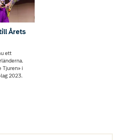
ll Årets
u ett
erländerna.
 Tjuren» i
olag 2023.