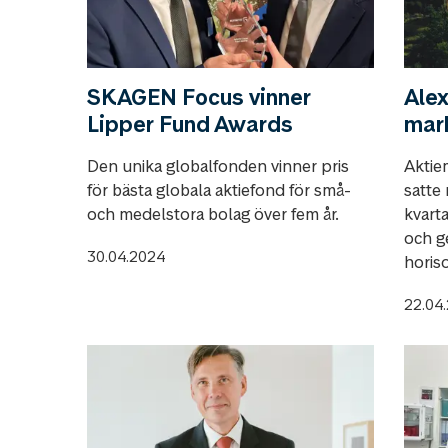
SKAGEN Focus vinner
Alex
Lipper Fund Awards
mar
Den unika globalfonden vinner pris
Aktie
för bästa globala aktiefond för små-
satte
och medelstora bolag över fem år.
kvart
och g
30.04.2024
horis
22.04