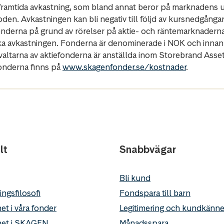
r framtida avkastning, som bland annat beror på marknadens ut
oden. Avkastningen kan bli negativ till följd av kursnedgånga
fonderna på grund av rörelser på aktie- och räntemarknadern
ka avkastningen. Fonderna är denominerade i NOK och innan
rvaltarna av aktiefonderna är anställda inom Storebrand Ass
fonderna finns på
www.skagenfonder.se/kostnader
.
lt
Snabbvägar
Bli kund
ingsfilosofi
Fondspara till barn
et i våra fonder
Legitimering och kundkän
het i SKAGEN
Månadsspara