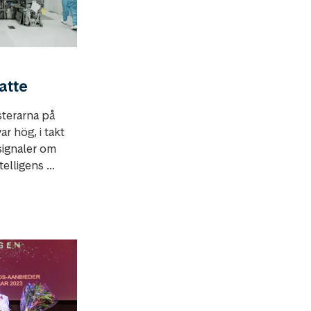
atte
terarna på
r hög, i takt
signaler om
telligens ...