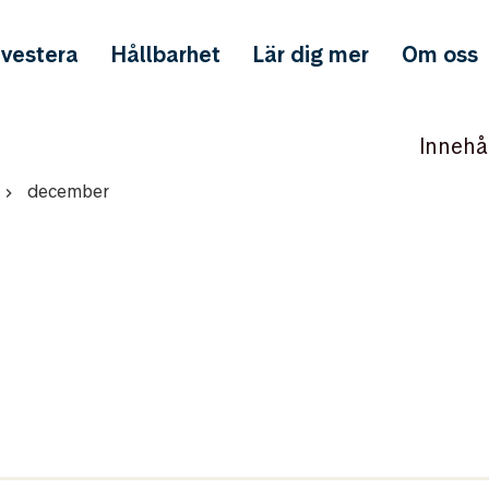
nvestera
Hållbarhet
Lär dig mer
Om oss
Innehå
december