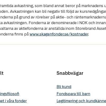
r framtida avkastning, som bland annat beror på marknadens ut
oden. Avkastningen kan bli negativ till följd av kursnedgånga
fonderna på grund av rörelser på aktie- och räntemarknadern
ka avkastningen. Fonderna är denominerade i NOK och innan
rvaltarna av aktiefonderna är anställda inom Storebrand Ass
fonderna finns på
www.skagenfonder.se/kostnader
.
lt
Snabbvägar
Bli kund
ingsfilosofi
Fondspara till barn
et i våra fonder
Legitimering och kundkän