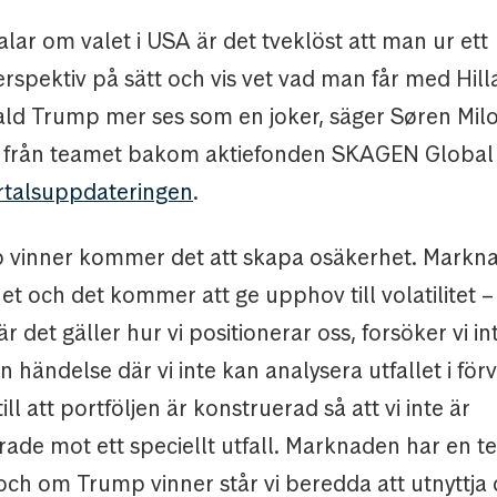
lar om valet i USA är det tveklöst att man ur ett
spektiv på sätt och vis vet vad man får med Hilla
d Trump mer ses som en joker, säger Søren Mil
 från teamet bakom aktiefonden SKAGEN Global
rtalsuppdateringen
.
vinner kommer det att skapa osäkerhet. Marknad
et och det kommer att ge upphov till volatilitet – 
r det gäller hur vi positionerar oss, forsöker vi in
 händelse där vi inte kan analysera utfallet i för
ill att portföljen är konstruerad så att vi inte är
ade mot ett speciellt utfall. Marknaden har en t
och om Trump vinner står vi beredda att utnyttja