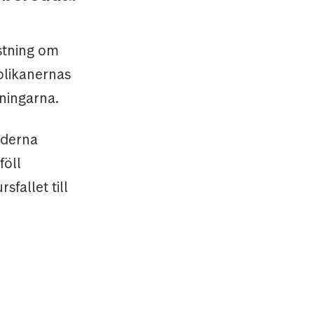
östning om
blikanernas
kningarna.
aderna
föll
fallet till