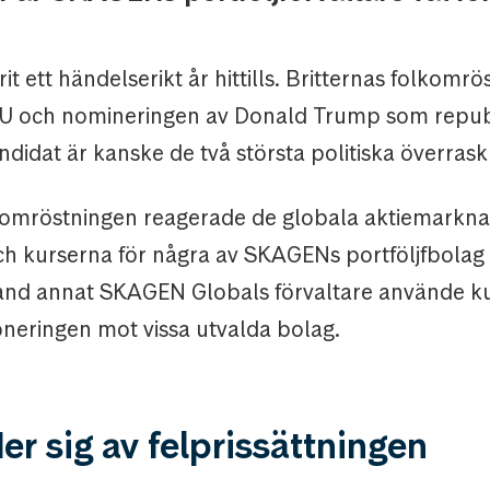
it ett händelserikt år hittills. Britternas folkomr
EU och nomineringen av Donald Trump som repu
didat är kanske de två största politiska överras
t-omröstningen reagerade de globala aktiemarkn
ch kurserna för några av SKAGENs portföljfbolag 
 Bland annat SKAGEN Globals förvaltare använde kurs
oneringen mot vissa utvalda bolag.
r sig av felprissättningen