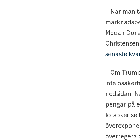
– När man ta
marknadsper
Medan Donal
Christensen
senaste kva
– Om Trump 
inte osäkerh
nedsidan. Nä
pengar på en
forsöker se t
överexponer
överregera 