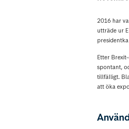
2016 har var
utträde ur 
presidentkan
Etter Brexi
spontant, o
tillfälligt.
att öka exp
Använde