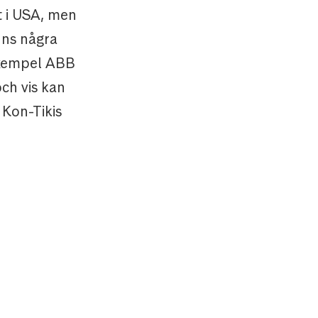
t i USA, men
inns några
exempel ABB
ch vis kan
 Kon-Tikis