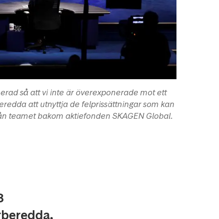
truerad så att vi inte är överexponerade mot ett
beredda att utnyttja de felprissättningar som kan
från teamet bakom aktiefonden SKAGEN Global.
8
rberedda.