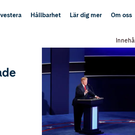
nvestera
Hållbarhet
Lär dig mer
Om oss
Innehå
ade