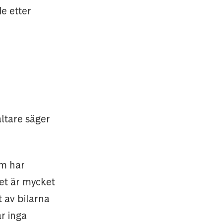
e etter
ltare säger
om har
et är mycket
t av bilarna
r inga