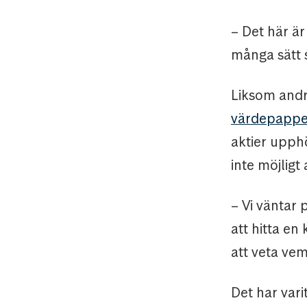
– Det här är
många sätt s
Liksom andr
värdepapper 
aktier upphö
inte möjligt 
– Vi väntar
att hitta en 
att veta vem
Det har var