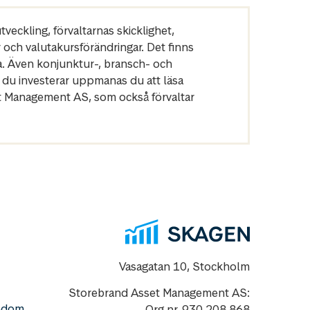
veckling, förvaltarnas skicklighet,
r och valutakursförändringar. Det finns
a. Även konjunktur-, bransch- och
 du investerar uppmanas du att läsa
et Management AS, som också förvaltar
Vasagatan 10, Stockholm
Storebrand Asset Management AS:
nedom
Org nr. 930 208 868