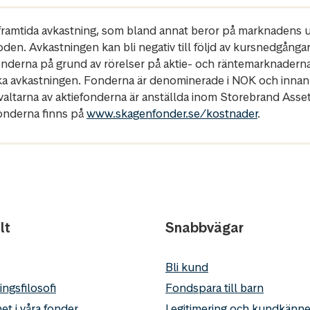
r framtida avkastning, som bland annat beror på marknadens ut
oden. Avkastningen kan bli negativ till följd av kursnedgånga
fonderna på grund av rörelser på aktie- och räntemarknadern
ka avkastningen. Fonderna är denominerade i NOK och innan
rvaltarna av aktiefonderna är anställda inom Storebrand Ass
fonderna finns på
www.skagenfonder.se/kostnader
.
lt
Snabbvägar
Bli kund
ingsfilosofi
Fondspara till barn
et i våra fonder
Legitimering och kundkän