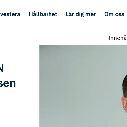
nvestera
Hållbarhet
Lär dig mer
Om oss
Innehå
N
sen