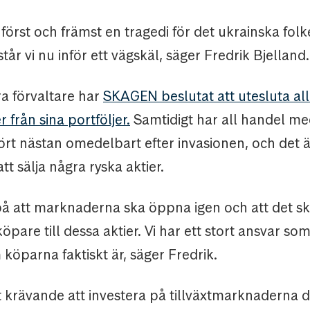
 först och främst en tragedi för det ukrainska folk
tår vi nu inför ett vägskäl, säger Fredrik Bjelland.
a förvaltare har
SKAGEN beslutat att utesluta all
från sina portföljer.
Samtidigt har all handel me
rt nästan omedelbart efter invasionen, och det ä
att sälja några ryska aktier.
 på att marknaderna ska öppna igen och att det s
köpare till dessa aktier. Vi har ett stort ansvar so
 köparna faktiskt är, säger Fredrik.
it krävande att investera på tillväxtmarknaderna 