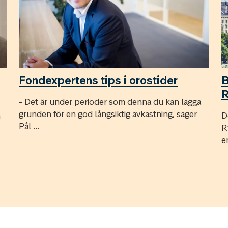
Fondexpertens tips i orostider
B
R
- Det är under perioder som denna du kan lägga
grunden för en god långsiktig avkastning, säger
m
D
Pål ...
R
en