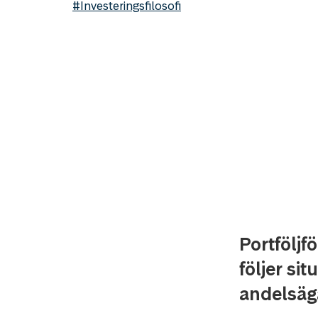
#Investeringsfilosofi
Portföljf
följer si
andelsäga