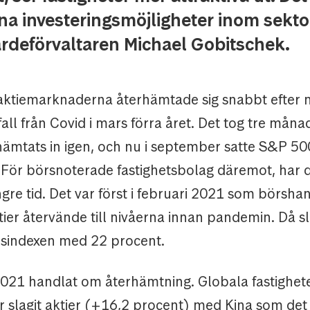
fina investeringsmöjligheter inom sekto
ärdeförvaltaren Michael Gobitschek.
aktiemarknaderna återhämtade sig snabbt efter
all från Covid i mars förra året. Det tog tre måna
hämtats in igen, och nu i september satte S&P 50
 För börsnoterade fastighetsbolag däremot, har d
ngre tid. Det var först i februari 2021 som börsha
tier återvände till nivåerna innan pandemin. Då s
sindexen med 22 procent.
r 2021 handlat om återhämtning. Globala fastighet
r slagit aktier (+16,2 procent) med Kina som det