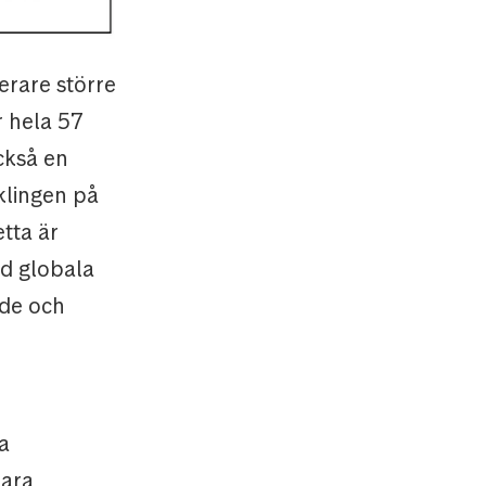
erare större
r hela 57
ckså en
klingen på
tta är
ed globala
nde och
na
bara