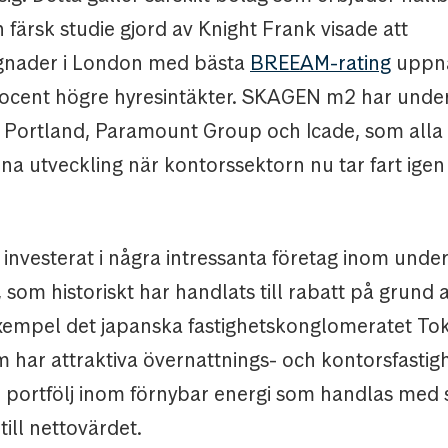
n färsk studie gjord av Knight Frank visade att
gnader i London med bästa
BREEAM-rating
uppn
ocent högre hyresintäkter. SKAGEN m2 har under
eat Portland, Paramount Group och Icade, som alla
na utveckling när kontorssektorn nu tar fart igen 
 investerat i några intressanta företag inom unde
t, som historiskt har handlats till rabatt på grund 
 exempel det japanska fastighetskonglomeratet T
 har attraktiva övernattnings- och kontorsfastighe
 en portfölj inom förnybar energi som handlas med s
till nettovärdet.