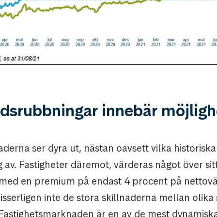
dsrubbningar innebär möjligh
erna ser dyra ut, nästan oavsett vilka historisk
 av. Fastigheter däremot, värderas något över sitt
med en premium på endast 4 procent på nettovä
visserligen inte de stora skillnaderna mellan olik
 Fastighetsmarknaden är en av de mest dynamiska 