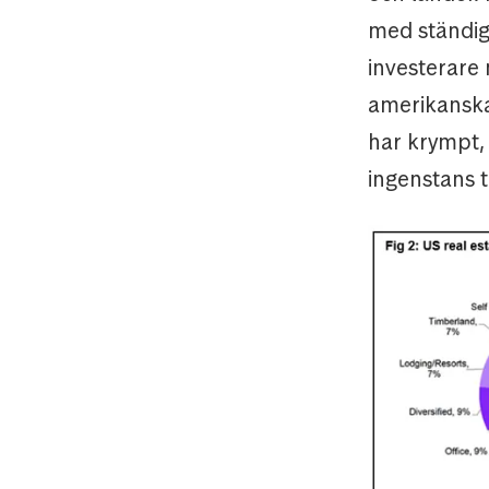
med ständig
investerare 
amerikanska
har krympt,
ingenstans t