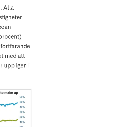
. Alla
stigheter
medan
procent)
 fortfarande
kt med att
r upp igen i