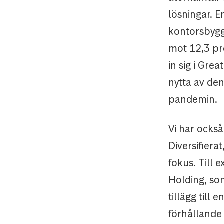
lösningar. E
kontorsbyg
mot 12,3 pr
in sig i Gr
nytta av den
pandemin.
Vi har också
Diversifiera
fokus. Till
Holding, som
tillägg till
förhållande 