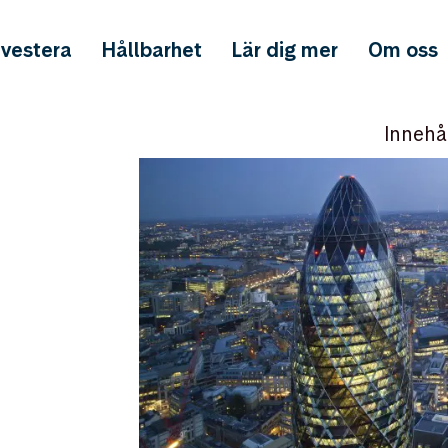
nvestera
Hållbarhet
Lär dig mer
Om oss
Innehå