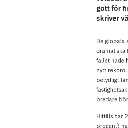
gott för 
skriver v
De globala 
dramatiska f
fallet hade 
nytt rekord.
betydligt lä
fastighetsak
bredare bör
Hittills ha
procent) ha