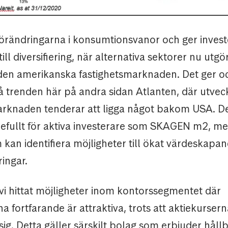
förändringarna i konsumtionsvanor och ger invest
till diversifiering, när alternativa sektorer nu utgö
den amerikanska fastighetsmarknaden. Det ger o
på trenden här på andra sidan Atlanten, där utvec
arknaden tenderar att ligga något bakom USA. De
efullt för aktiva investerare som SKAGEN m2, m
kan identifiera möjligheter till ökat värdeskapa
ingar.
vi hittat möjligheter inom kontorssegmentet där
a fortfarande är attraktiva, trots att aktiekurser
ig. Detta gäller särskilt bolag som erbjuder håll