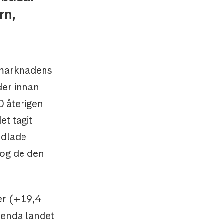
rn,
 marknadens
der innan
0 återigen
et tagit
ndlade
log de den
er (+19,4
 enda landet