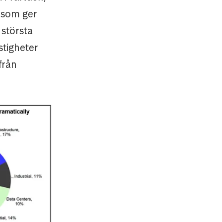
 som ger
 största
stigheter
från