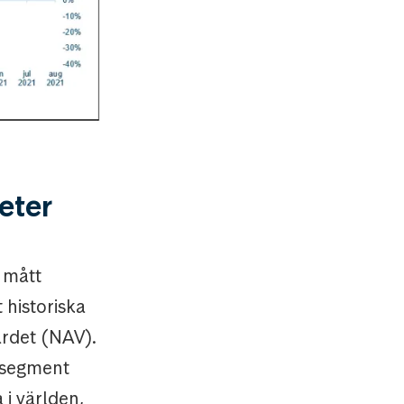
eter
a mått
 historiska
rdet (NAV).
a segment
i världen,