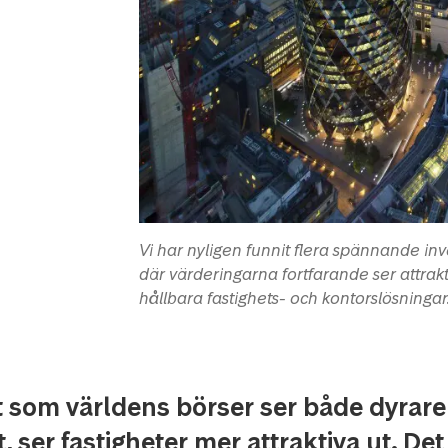
Vi har nyligen funnit flera spännande i
där värderingarna fortfarande ser attrakt
hållbara fastighets- och kontorslösningar
t som världens börser ser både dyrar
t, ser fastigheter mer attraktiva ut. De