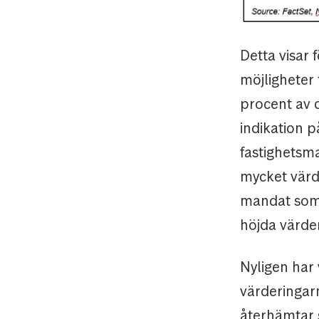
Detta visar 
möjligheter 
procent av 
indikation 
fastighetsm
mycket värd
mandat som 
höjda värder
Nyligen har 
värderingarn
återhämtar s