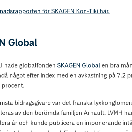
nadsrapporten för SKAGEN Kon-Tiki här.
 Global
tal hade globalfonden
SKAGEN Global
en bra må
å något efter index med en avkastning på 7,2 p
 procent.
msta bidragsgivare var det franska lyxkonglomer
leras av den berömda familjen Arnault. LVMH har 
 flera år och kunde publicera en imponerande intäk