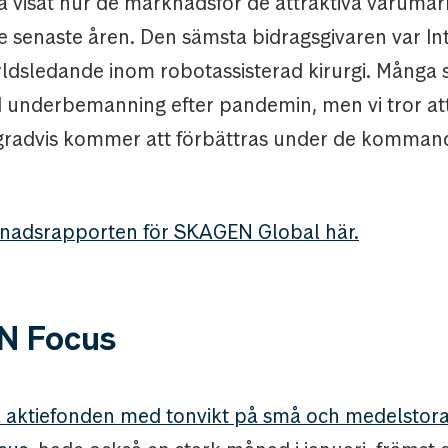
å visat hur de marknadsför de attraktiva varumär
e senaste åren. Den sämsta bidragsgivaren var Int
ärldsledande inom robotassisterad kirurgi. Många 
 underbemanning efter pandemin, men vi tror at
 gradvis kommer att förbättras under de komman
nadsrapporten för SKAGEN Global här.
N Focus
 aktiefonden med tonvikt på små och medelstora