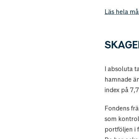
Läs hela må
SKAGEN
I absoluta 
hamnade änd
index på 7,7
Fondens frä
som kontrol
portföljen i