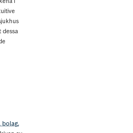
kena i
uitive
sjukhus
t dessa
de
 bolag,