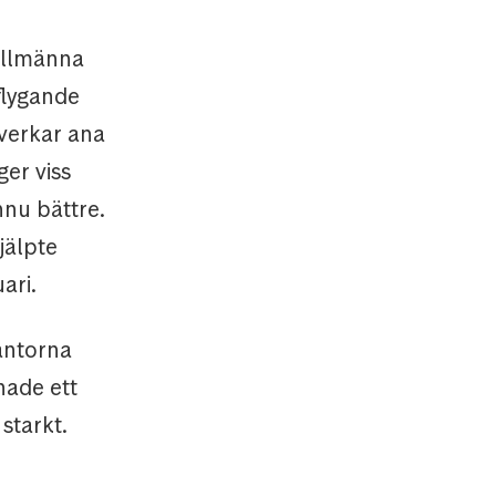
 allmänna
flygande
 verkar ana
er viss
nnu bättre.
jälpte
ari.
äntorna
 hade ett
 starkt.