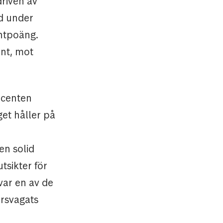
driven av
rd under
ntpoäng.
nt, mot
ucenten
et håller på
en solid
tsikter för
var en av de
örsvagats