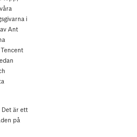
 våra
sgivarna i
 av Ant
na
i Tencent
redan
ch
ta
 Det är ett
aden på