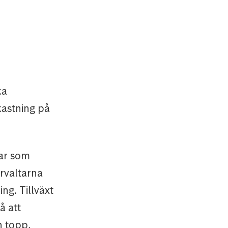
ka
kastning på
lar som
örvaltarna
g. Tillväxt
å att
n topp,