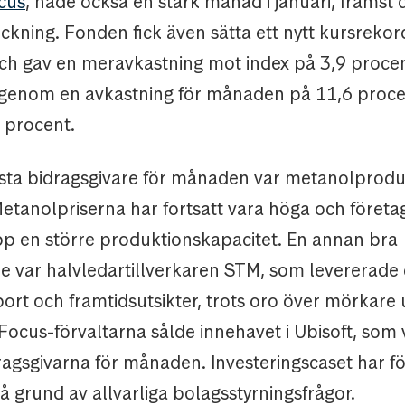
cus
, hade också en stark månad i januari, främst 
ckning. Fonden fick även sätta ett nytt kursreko
h gav en meravkastning mot index på 3,9 proce
genom en avkastning för månaden på 11,6 proce
 procent.
ta bidragsgivare för månaden var metanolprod
etanolpriserna har fortsatt vara höga och företag
pp en större produktionskapacitet. En annan bra
e var halvledartillverkaren STM, som levererade 
ort och framtidsutsikter, trots oro över mörkare u
ocus-förvaltarna sålde innehavet i Ubisoft, som 
ragsgivarna för månaden. Investeringscaset har f
på grund av allvarliga bolagsstyrningsfrågor.