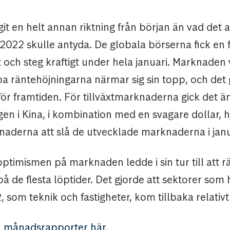
it en helt annan riktning från början än vad det
 2022 skulle antyda. De globala börserna fick en 
t och steg kraftigt under hela januari. Marknaden
a räntehöjningarna närmar sig sin topp, och det g
ör framtiden. För tillväxtmarknaderna gick det ä
en i Kina, i kombination med en svagare dollar, h
naderna att slå de utvecklade marknaderna i janu
ptimismen på marknaden ledde i sin tur till att r
 på de flesta löptider. Det gjorde att sektorer som
2, som teknik och fastigheter, kom tillbaka relativt
a månadsrapporter här.