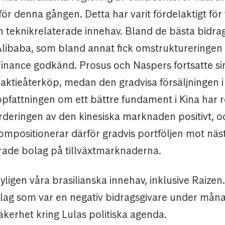
ör denna gången. Detta har varit fördelaktigt för
h teknikrelaterade innehav. Bland de bästa bidrag
 Alibaba, som bland annat fick omstruktureringen
nance godkänd. Prosus och Naspers fortsatte si
aktieåterköp, medan den gradvisa försäljningen 
Uppfattningen om ett bättre fundament i Kina har 
rderingen av den kinesiska marknaden positivt, o
ompositionerar därför gradvis portföljen mot näs
ade bolag på tillväxtmarknaderna.
yligen våra brasilianska innehav, inklusive Raizen.
lag som var en negativ bidragsgivare under mån
kerhet kring Lulas politiska agenda.