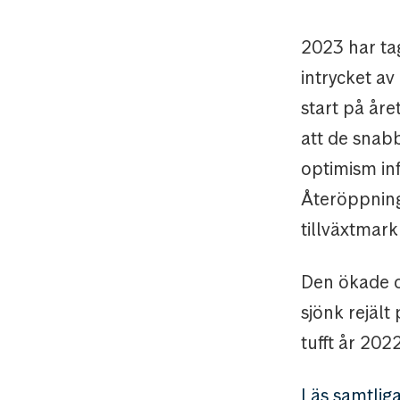
2023 har tag
intrycket av
start på åre
att de snabb
optimism inf
Återöppning
tillväxtmark
Den ökade o
sjönk rejält
tufft år 202
Läs samtlig