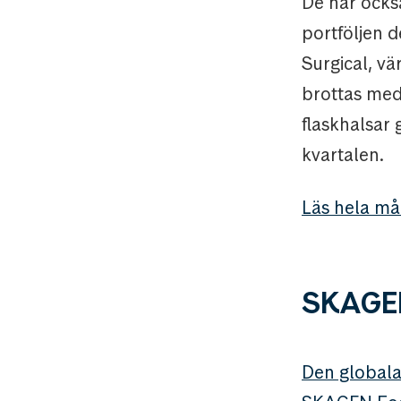
De har ocks
portföljen d
Surgical, v
brottas med
flaskhalsar
kvartalen.
Läs hela må
SKAGE
Den globala