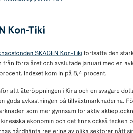
 Kon-Tiki
rknadsfonden SKAGEN Kon-Tiki
fortsatte den star
n från förra året och avslutade januari med en av
procent. Indexet kom in på 8,4 procent.
för allt återöppningen i Kina och en svagare dol
 den goda avkastningen på tillväxtmarknaderna. F
rknaden som mer gynnsam för aktiv aktieplocknin
 kinesiska ekonomin och det finns också tecken p
as hårdhänta reglering av olika sektorer nått si