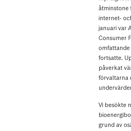
åtminstone f
internet- oc
januari var
Consumer Fi
omfattande 
fortsatte. 
påverkat vä
förvaltarna 
undervärder
Vi besökte n
bioenergibo
grund av osä