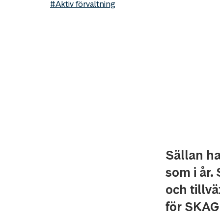
#Aktiv förvaltning
Sällan ha
som i år.
och tillv
för SKAG