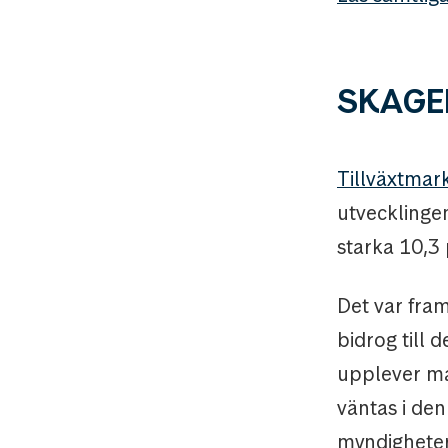
SKAGEN
Tillväxtma
utvecklinge
starka 10,3 
Det var fram
bidrog till
upplever ma
väntas i den
myndighetern