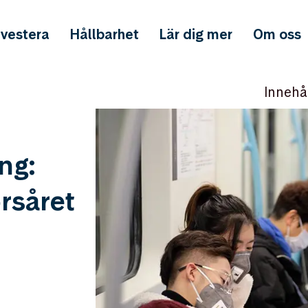
nvestera
Hållbarhet
Lär dig mer
Om oss
Innehå
ng:
rsåret