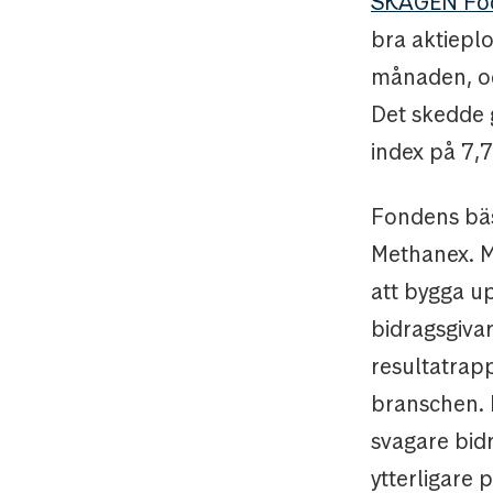
SKAGEN Fo
bra aktieplo
månaden, oc
Det skedde 
index på 7,7
Fondens bäs
Methanex. M
att bygga u
bidragsgivar
resultatrapp
branschen. F
svagare bid
ytterligare 