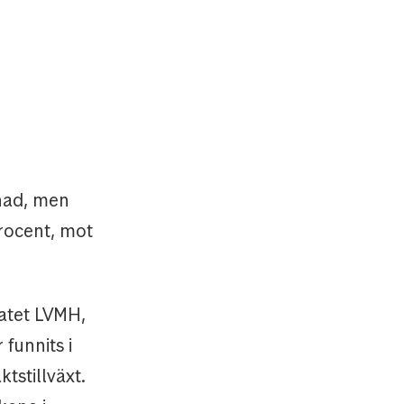
nad, men
rocent, mot
atet LVMH,
funnits i
tstillväxt.