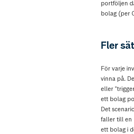
portföljen d
bolag (per 
Fler sät
För varje inv
vinna på. De
eller "trigg
ett bolag po
Det scenario
faller till 
ett bolag i 