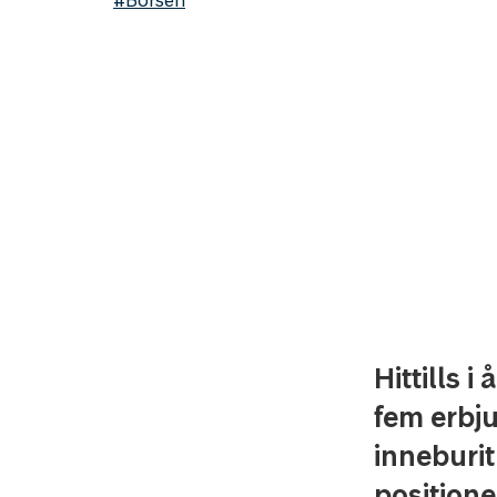
#Börsen
Hittills 
fem erbju
inneburit
positione