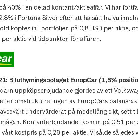
å 40% i en delad kontant/aktieaffär. Vi har fortf
2,8% i Fortuna Silver efter att ha sålt halva inneh
ld köptes in i portföljen på 0,8 USD per aktie, o
per aktie vid tidpunkten för affären.
021: Biluthyrningsbolaget EuropCar (1,8% positi
adarn uppköpserbjudande gjordes av ett Volkswa
efter omstruktureringen av EuropCars balansräk
avsevärt undervärderat på medellång sikt, sett til
örmågan. Kontanterbjudandet kom in på 0,51 per a
vårt kostpris på 0,28 per aktie. Vi sålde således 