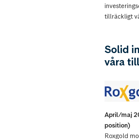
investerings
tillräckligt
Solid i
våra ti
April/maj 
position)
Roxgold mot