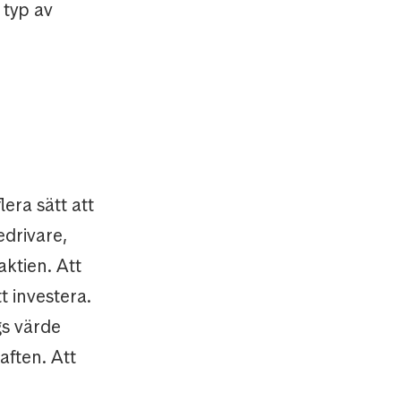
 typ av
lera sätt att
edrivare,
aktien. Att
t investera.
gs värde
aften. Att