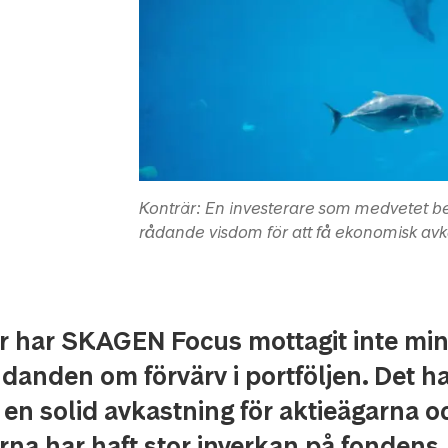
Konträr: En investerare som medvetet be
rådande visdom för att få ekonomisk avk
i år har SKAGEN Focus mottagit inte mi
danden om förvärv i portföljen. Det h
 en solid avkastning för aktieägarna o
rna har haft stor inverkan på fondens