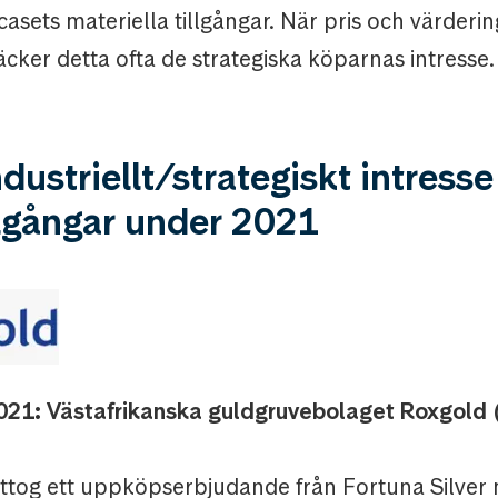
casets materiella tillgångar. När pris och värdering
 väcker detta ofta de strategiska köparnas intresse.
ndustriellt/strategiskt intresse
llgångar under 2021
2021: Västafrikanska guldgruvebolaget Roxgold
tog ett uppköpserbjudande från Fortuna Silver