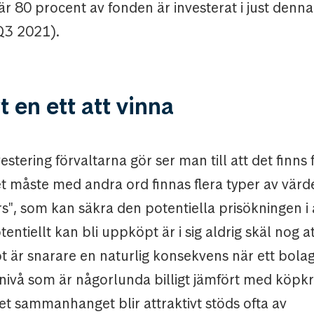
är 80 procent av fonden är investerat i just denna
Q3 2021).
t en ett att vinna
estering förvaltarna gör ser man till att det finns f
t måste med andra ord finnas flera typer av värd
ers", som kan säkra den potentiella prisökningen i 
tentiellt kan bli uppköpt är i sig aldrig skäl nog at
t är snarare en naturlig konsekvens när ett bola
en nivå som är någorlunda billigt jämfört med köpkr
det sammanhanget blir attraktivt stöds ofta av