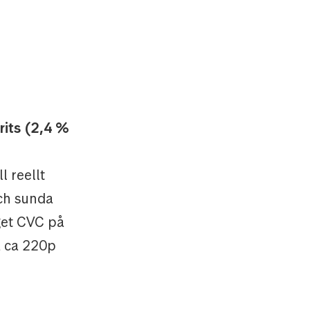
rits (2,4 %
l reellt
och sunda
get CVC på
å ca 220p