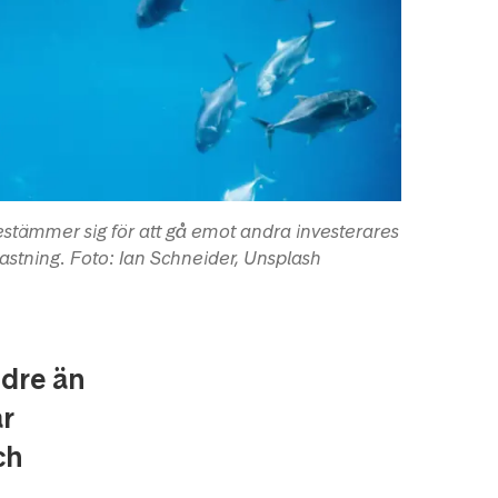
stämmer sig för att gå emot andra investerares
astning. Foto: Ian Schneider, Unsplash
ndre än
ar
ch