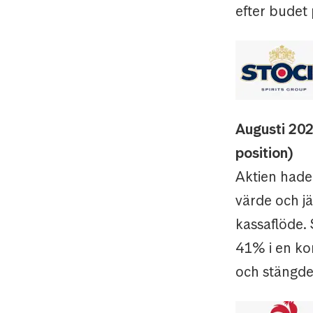
efter budet
Augusti 202
position)
Aktien hade 
värde och j
kassaflöde.
41% i en kon
och stängde