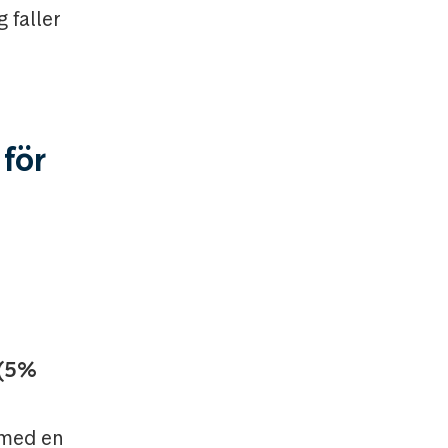
 faller
 för
 (5%
 med en