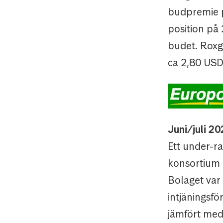
budpremie p
position på 
budet. Roxgo
ca 2,80 USD 
Juni/juli 2
Ett under-r
konsortium 
Bolaget var 
intjäningsf
jämfört med 