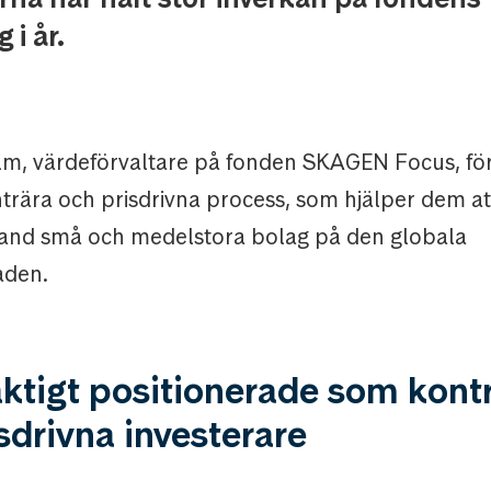
 i år.
m, värdeförvaltare på fonden SKAGEN Focus, för
trära och prisdrivna process, som hjälper dem att
and små och medelstora bolag på den globala
aden.
ktigt positionerade som kont
sdrivna investerare