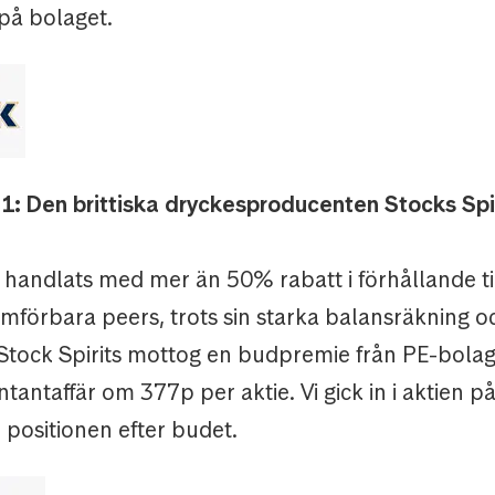
 på bolaget.
1: Den brittiska dryckesproducenten Stocks Spi
handlats med mer än 50% rabatt i förhållande til
ämförbara peers, trots sin starka balansräkning 
 Stock Spirits mottog en budpremie från PE-bola
tantaffär om 377p per aktie. Vi gick in i aktien p
 positionen efter budet.