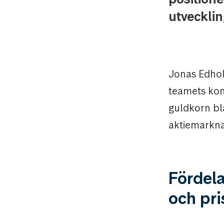
utveckling
Jonas Edhol
teamets kon
guldkorn bl
aktiemarkn
Fördela
och pri