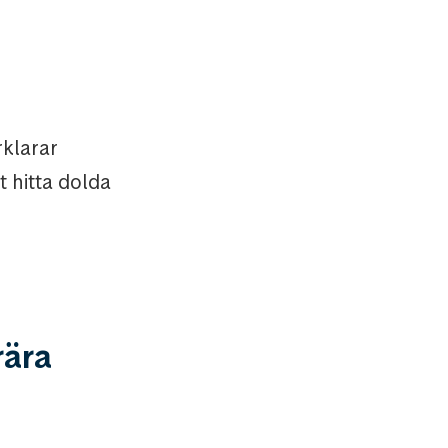
klarar
 hitta dolda
rära