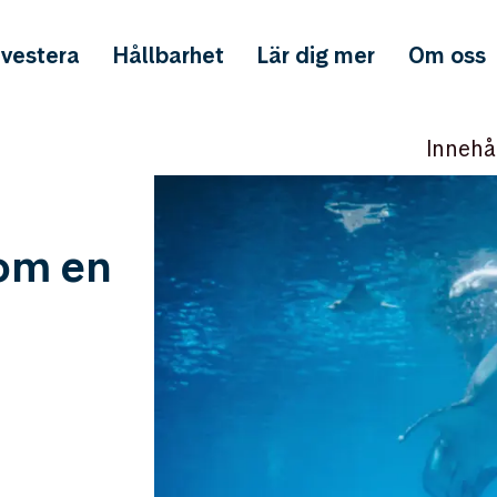
nvestera
Hållbarhet
Lär dig mer
Om oss
Innehå
som en