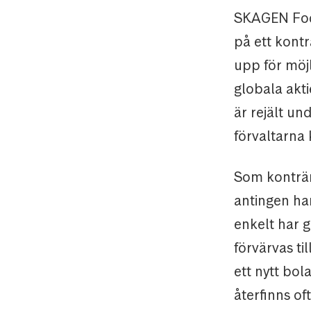
SKAGEN Focu
på ett kontr
upp för möj
globala akt
är rejält un
förvaltarna 
Som konträr 
antingen har
enkelt har 
förvärvas til
ett nytt bol
återfinns of