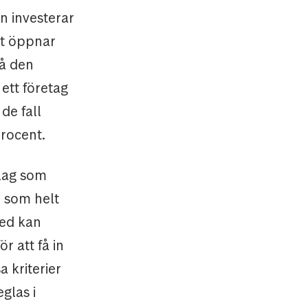
n investerar
et öppnar
på den
ett företag
de fall
procent.
olag som
r som helt
med kan
r att få in
a kriterier
glas i