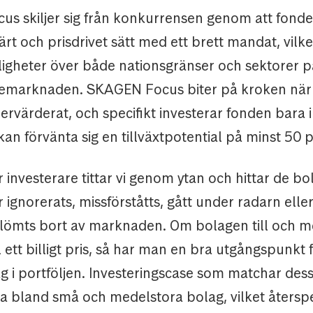
s skiljer sig från konkurrensen genom att fonde
ärt och prisdrivet sätt med ett brett mandat, vilk
ligheter över både nationsgränser och sektorer 
iemarknaden. SKAGEN Focus biter på kroken när 
dervärderat, och specifikt investerar fonden bara i 
kan förvänta sig en tillväxtpotential på minst 50 
investerare tittar vi genom ytan och hittar de b
 ignorerats, missförståtts, gått under radarn elle
glömts bort av marknaden. Om bolagen till och 
l ett billigt pris, så har man en bra utgångspunkt fö
ag i portföljen. Investeringscase som matchar dess
ta bland små och medelstora bolag, vilket återspe