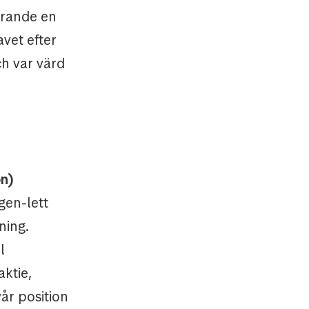
arande en
avet efter
ch var värd
on)
gen-lett
ning.
l
ktie,
vår position