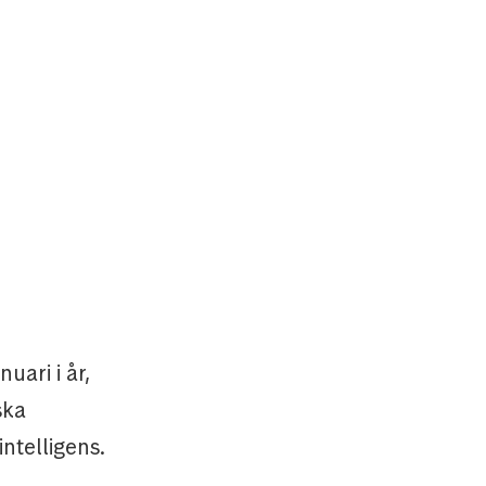
uari i år,
ska
intelligens.