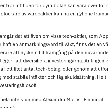
er tror att tiden för dyra bolag kan vara över för
eplockare av värdeaktier kan ha en gyllene framti
framgår det att även om vissa tech-aktier, som Ap
 haft en anmärkningsvärd tillväxt, finns det en v
terare att nyckeln till framgång på den nuvarand
gger i att diversifiera investeringarna. Antingen
a i ett litet antal tech-bolag, eller genom att utf
med stabila intäkter och låg skuldsättning. Helt i
steringsfilosofi.
 hela intervjun med Alexandra Morris i Financial 
almur).