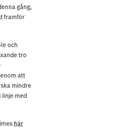
 denna gång,
d framför
ple och
äxande tro
e
 genom att
orska mindre
 linje med
Times
här