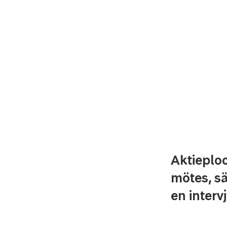
Aktieploc
mötes, sä
en interv