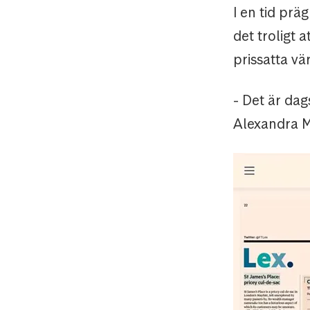
I en tid prä
det troligt 
prissatta v
- Det är dags
Alexandra M