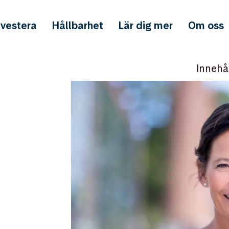
nvestera
Hållbarhet
Lär dig mer
Om oss
Innehå