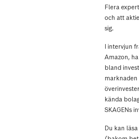
Flera expert
och att akti
sig.
I intervjun 
Amazon, har
bland inves
marknaden li
överinvester
kända bolag 
SKAGENs inve
Du kan läsa
(bakom bet