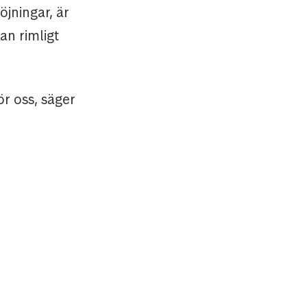
öjningar, är
an rimligt
för oss, säger