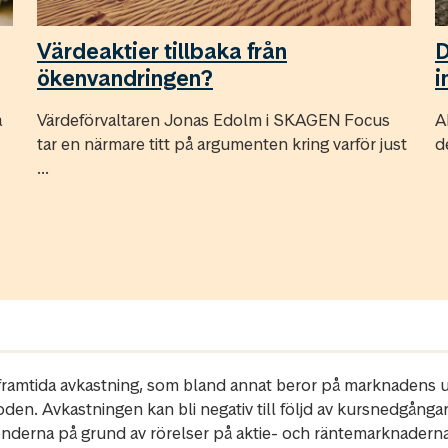
Värdeaktier tillbaka från
D
ökenvandringen?
i
a
Värdeförvaltaren Jonas Edolm i SKAGEN Focus
A
tar en närmare titt på argumenten kring varför just
d
...
r framtida avkastning, som bland annat beror på marknadens ut
oden. Avkastningen kan bli negativ till följd av kursnedgånga
fonderna på grund av rörelser på aktie- och räntemarknadern