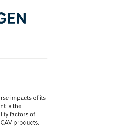
AGEN
e impacts of its
nt is the
ity factors of
CAV products.