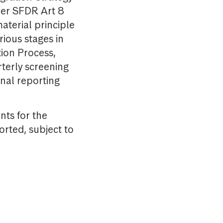
der SFDR Art 8
aterial principle
ious stages in
tion Process,
rterly screening
rnal reporting
nts for the
rted, subject to