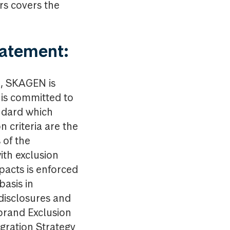
rs covers the
tatement:
, SKAGEN is
is committed to
ndard which
 criteria are the
 of the
ith exclusion
pacts is enforced
asis in
disclosures and
brand Exclusion
gration Strategy