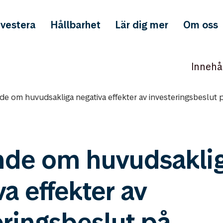
nvestera
Hållbarhet
Lär dig mer
Om oss
Innehå
de om huvudsakliga negativa effekter av investeringsbeslut
nde om huvudsakli
a effekter av
eringsbeslut på