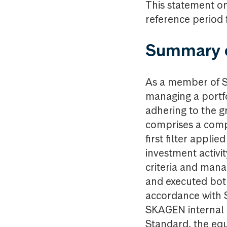
This statement on
reference period
Summary o
As a member of 
managing a portf
adhering to the g
comprises a compr
first filter appl
investment activi
criteria and mana
and executed both
accordance with 
SKAGEN internal 
Standard, the eq