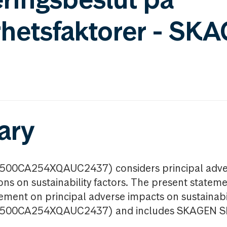
rhetsfaktorer - SK
ary
00CA254XQAUC2437) considers principal advers
ons on sustainability factors. The present stateme
ement on principal adverse impacts on sustainabil
500CA254XQAUC2437) and includes SKAGEN SI