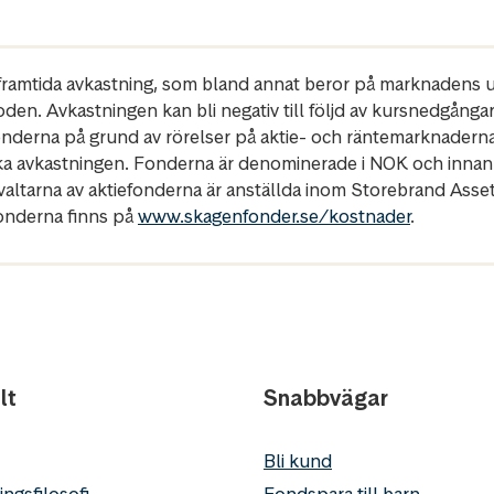
r framtida avkastning, som bland annat beror på marknadens ut
oden. Avkastningen kan bli negativ till följd av kursnedgånga
fonderna på grund av rörelser på aktie- och räntemarknadern
ka avkastningen. Fonderna är denominerade i NOK och innan
rvaltarna av aktiefonderna är anställda inom Storebrand Ass
fonderna finns på
www.skagenfonder.se/kostnader
.
lt
Snabbvägar
Bli kund
ingsfilosofi
Fondspara till barn