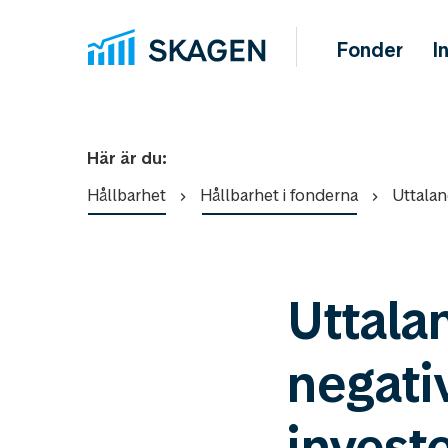
Fonder
I
Här är du:
Hållbarhet
Hållbarhet i fonderna
Uttalan
Uttala
negativ
invest