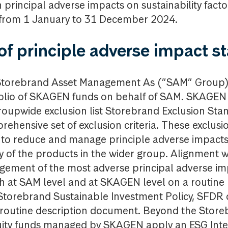
 principal adverse impacts on sustainability facto
 from 1 January to 31 December 2024.
f principle adverse impact s
Storebrand Asset Management As (”SAM” Group)
olio of SKAGEN funds on behalf of SAM. SKAGEN 
roupwide exclusion list Storebrand Exclusion Sta
ehensive set of exclusion criteria. These exclusion
ied to reduce and manage principle adverse impacts
ty of the products in the wider group. Alignment w
gement of the most adverse principal adverse im
 at SAM level and at SKAGEN level on a routine b
Storebrand Sustainable Investment Policy, SFDR 
routine description document. Beyond the Store
uity funds managed by SKAGEN apply an ESG Inte