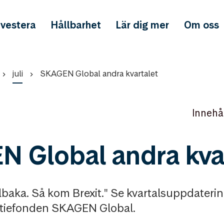
nvestera
Hållbarhet
Lär dig mer
Om oss
juli
SKAGEN Global andra kvartalet
Innehå
 Global andra kvar
tillbaka. Så kom Brexit." Se kvartalsuppdate
aktiefonden SKAGEN Global.