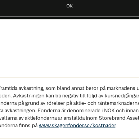
r framtida avkastning, som bland annat beror på marknadens ut
oden. Avkastningen kan bli negativ till följd av kursnedgånga
fonderna på grund av rörelser på aktie- och räntemarknadern
ka avkastningen. Fonderna är denominerade i NOK och innan
rvaltarna av aktiefonderna är anställda inom Storebrand Ass
fonderna finns på
www.skagenfonder.se/kostnader
.