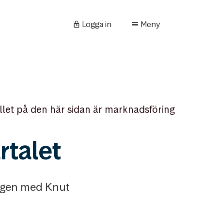
Logga in
Meny
llet på den här sidan är marknadsföring
talet
ringen med Knut