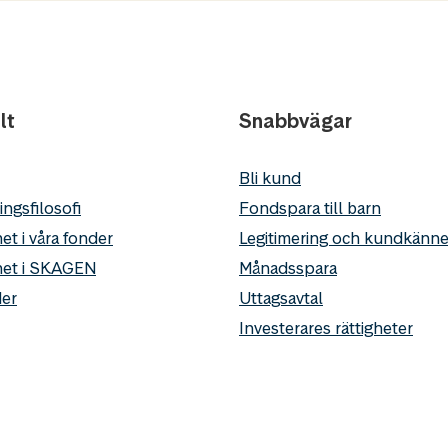
lt
Snabbvägar
Bli kund
ingsfilosofi
Fondspara till barn
et i våra fonder
Legitimering och kundkän
het i SKAGEN
Månadsspara
er
Uttagsavtal
Investerares rättigheter