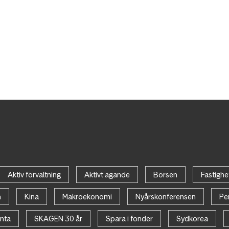
Aktiv förvaltning
Aktivt ägande
Börsen
Fastighe
n
Kina
Makroekonomi
Nyårskonferensen
Pe
nta
SKAGEN 30 år
Spara i fonder
Sydkorea