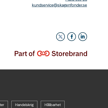
kundservice@skagenfonder.se
ter
Handelskrig
Hållbarhet