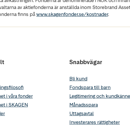
ka avkastningen. Fonderna är denominerade i NOK och innan
rvaltarna av aktiefonderna är anställda inom Storebrand Ass
fonderna finns på
www.skagenfonder.se/kostnader
.
lt
Snabbvägar
Bli kund
ingsfilosofi
Fondspara till barn
et i våra fonder
Legitimering och kundkän
het i SKAGEN
Månadsspara
er
Uttagsavtal
Investerares rättigheter