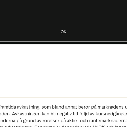
r framtida avkastning, som bland annat beror på marknadens ut
oden. Avkastningen kan bli negativ till följd av kursnedgånga
fonderna på grund av rörelser på aktie- och räntemarknadern