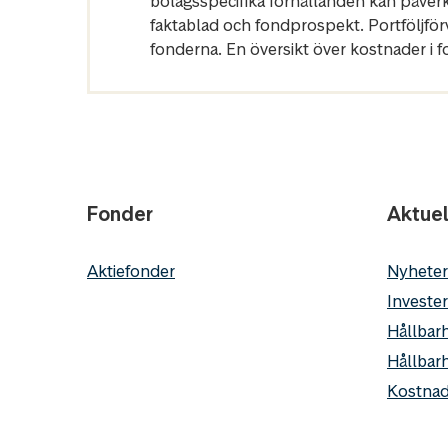
bolagsspecifika förhållanden kan påver
faktablad och fondprospekt. Portföljfö
fonderna. En översikt över kostnader i 
Fonder
Aktuel
Aktiefonder
Nyheter
Invester
Hållbarh
Hållbar
Kostnad