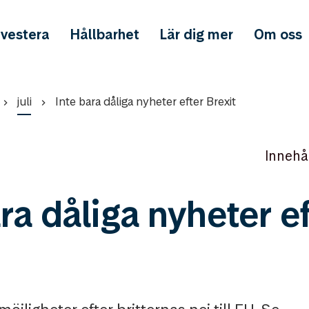
nvestera
Hållbarhet
Lär dig mer
Om oss
juli
Inte bara dåliga nyheter efter Brexit
Innehå
ra dåliga nyheter e