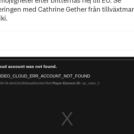
öjligheter efter britternas nej till EU. Se
eringen med Cathrine Gether från tillväxtm
ki.