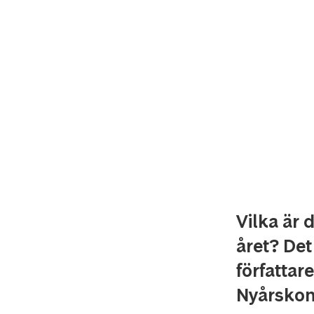
Vilka är 
året? Det
författa
Nyårskon