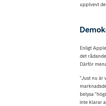
upplvevt de
Demokr
Enligt Appl
det rådande 
Därför menar
"Just nu är 
marknadsdemo
belysa "hög
inte klarar 