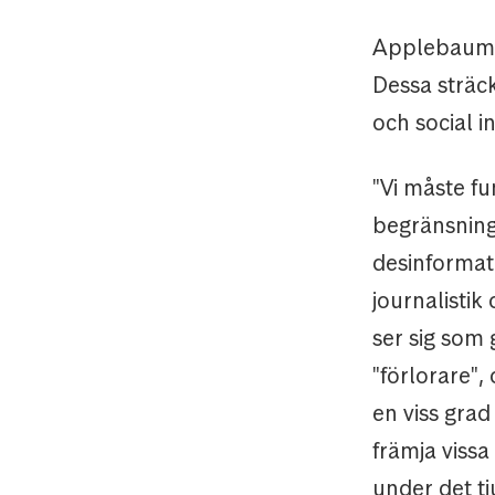
Applebaum s
Dessa sträck
och social i
"Vi måste fu
begränsning
desinformat
journalisti
ser sig som
"förlorare",
en viss grad
främja vissa
under det tj