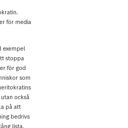
kratin.
ler för media
ll exempel
tt stoppa
er för god
änniskor som
eritokratins
n utan också
ka på att
ning bedrivs
ång lista,