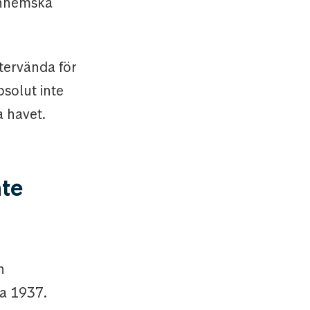
 inhemska
tervända för
solut inte
a havet.
nte
n
a 1937.