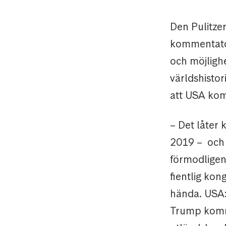
Den Pulitzer
kommentato
och möjlighe
världshisto
att USA komm
– Det låter 
2019 – och s
förmodligen
fientlig kon
hända. USA:s
Trump kommer