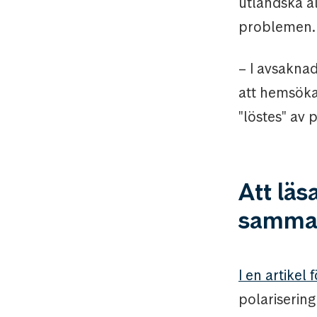
utländska al
problemen.
– I avsakna
att hemsöka
"löstes" av 
Att läs
samma
I en artikel 
polariserin