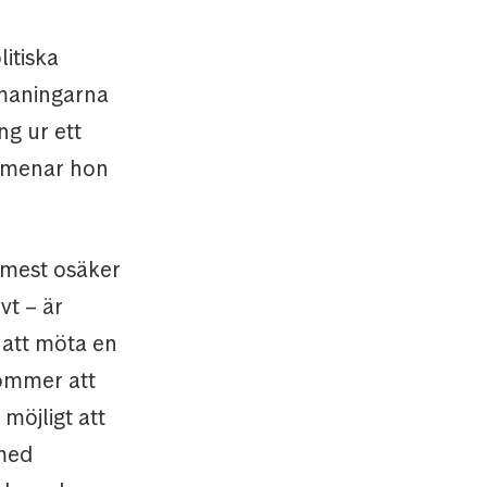
itiska
maningarna
ng ur ett
9 menar hon
g mest osäker
vt – är
 att möta en
kommer att
möjligt att
 med