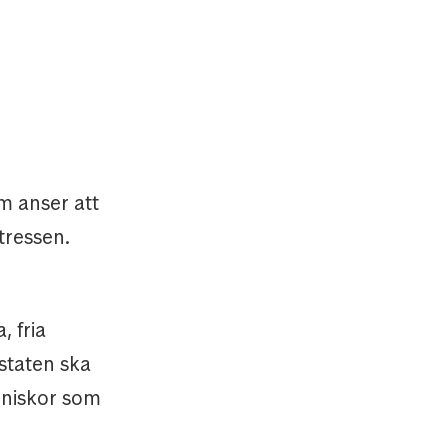
m anser att
tressen.
, fria
staten ska
nniskor som