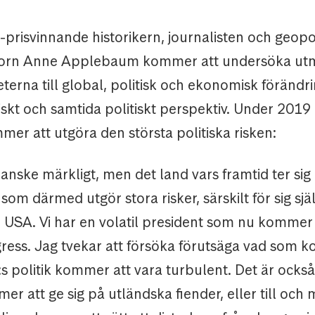
-prisvinnande historikern, journalisten och geopol
rn Anne Applebaum kommer att undersöka ut
terna till global, politisk och ekonomisk förändri
riskt och samtida politiskt perspektiv. Under 201
er att utgöra den största politiska risken:
kanske märkligt, men det land vars framtid ter si
om därmed utgör stora risker, särskilt för sig själ
 USA. Vi har en volatil president som nu kommer
gress. Jag tvekar att försöka förutsäga vad som 
 politik kommer att vara turbulent. Det är också 
 att ge sig på utländska fiender, eller till och