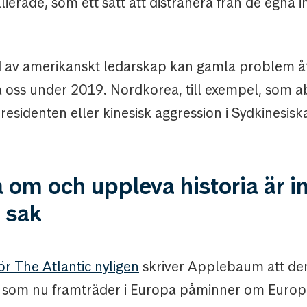
lierade, som ett sätt att distrahera från de egna
d av amerikanskt ledarskap kan gamla problem å
 oss under 2019. Nordkorea, till exempel, som ab
presidenten eller kinesisk aggression i Sydkinesisk
a om och uppleva historia är i
 sak
för The Atlantic nyligen
skriver Applebaum att de
g som nu framträder i Europa påminner om Europ