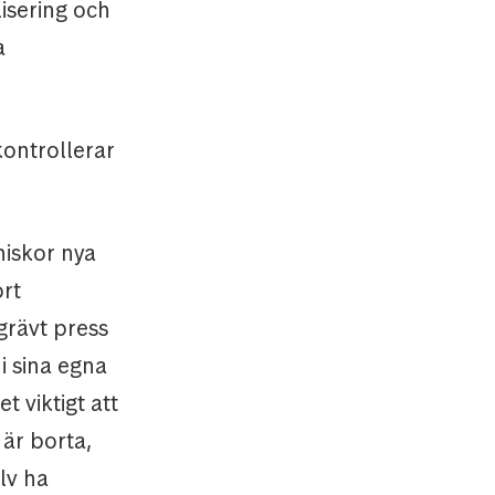
isering och
a
kontrollerar
niskor nya
ort
grävt press
i sina egna
t viktigt att
är borta,
lv ha