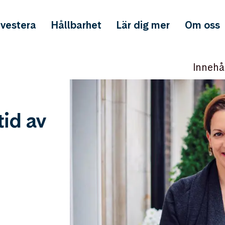
nvestera
Hållbarhet
Lär dig mer
Om oss
Innehå
tid av