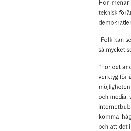
Hon menar a
teknisk förä
demokratier,
"Folk kan se
så mycket so
”För det an
verktyg för
möjligheten 
och media, v
internetbubb
komma ihåg 
och att det 