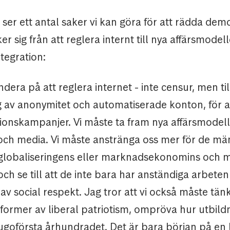
er ett antal saker vi kan göra för att rädda demo
er sig från att reglera internt till nya affärsmodel
ntegration:
ndera på att reglera internet - inte censur, men ti
 av anonymitet och automatiserade konton, för a
ionskampanjer. Vi måste ta fram nya affärsmodell
k och media. Vi måste anstränga oss mer för de m
 globaliseringens eller marknadsekonomins och m
 och se till att de inte bara har anständiga arbete
 av social respekt. Jag tror att vi också måste tän
 former av liberal patriotism, ompröva hur utbild
ugoförsta århundradet. Det är bara början på en l