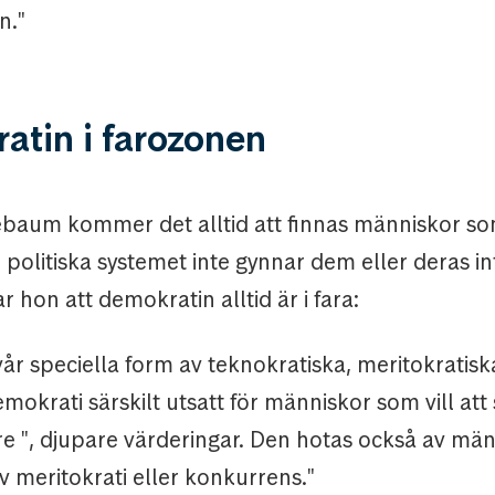
n."
atin i farozonen
ebaum kommer det alltid att finnas människor so
politiska systemet inte gynnar dem eller deras in
 hon att demokratin alltid är i fara:
vår speciella form av teknokratiska, meritokratiska
krati särskilt utsatt för människor som vill att 
re ", djupare värderingar. Den hotas också av mä
av meritokrati eller konkurrens."