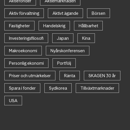
Aktiefonder
Aktiemarknaden
Aktiv förvaltning
Aktivt ägande
Börsen
Fastigheter
Handelskrig
Hållbarhet
Investeringsfilosofi
Japan
Kina
Makroekonomi
Nyårskonferensen
Personlig ekonomi
Portfölj
Priser och utmärkelser
Ränta
SKAGEN 30 år
Spara i fonder
Sydkorea
Tillväxtmarknader
USA