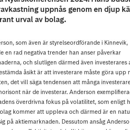
eravkastning uppnås genom en djup 
ant urval av bolag.
son, som även är styrelseordförande i Kinnevik,
e en rad negativa trender han anser påverkar
aderna, och slutligen därmed även investerares 
stämda åsikt är att investerare måste göra upp
ten, det vill säga tendensen att många investerare
shorisont när de investerar. Anderson exemplifier
ens överdrivna fokus på volatilitet, som enligt
bolag kommer att uppleva och därmed är en natur
 sig på aktiemarknaden. Dessutom ansåg Anderso