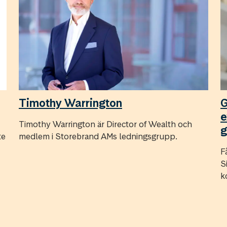
Timothy Warrington
G
e
Timothy Warrington är Director of Wealth och
g
te
medlem i Storebrand AMs ledningsgrupp.
F
S
k