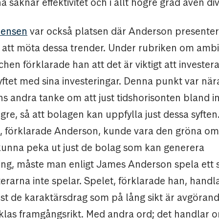
saknar effektivitet och i allt högre grad även div
rensen
var också platsen där Anderson presente
 att möta dessa trender. Under rubriken om ambit
hen förklarade han att det är viktigt att invester
ftet med sina investeringar. Denna punkt var nä
ns andra tanke om att just tidshorisonten bland i
gre, så att bolagen kan uppfylla just dessa syften.
n, förklarade Anderson, kunde vara den gröna om
 kunna peka ut just de bolag som kan generera
ng, måste man enligt James Anderson spela ett 
erarna inte spelar. Spelet, förklarade han, handl
just de karaktärsdrag som på lång sikt är avgörand
klas framgångsrikt. Med andra ord; det handlar o