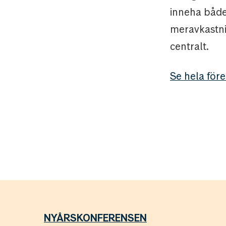
inneha både
meravkastnin
centralt.
Se hela för
NYÅRSKONFERENSEN