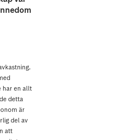
kännedom
avkastning.
 med
 har en allt
ade detta
 honom är
lig del av
n att