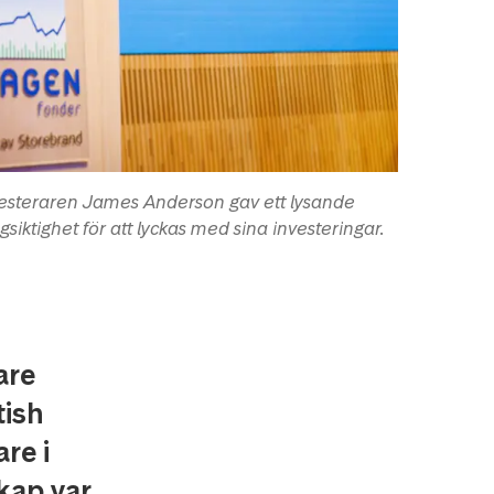
vesteraren James Anderson gav ett lysande
iktighet för att lyckas med sina investeringar.
are
tish
re i
kap var