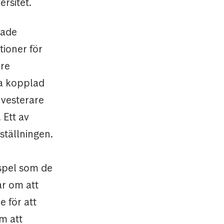
ersitet.
rade
ioner för
are
ra kopplad
nvesterare
 Ett av
ställningen.
spel som de
ar om att
e för att
m att