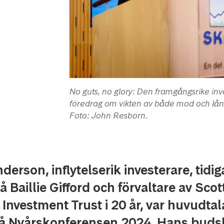
No guts, no glory: Den framgångsrike in
föredrag om vikten av både mod och långs
Foto: John Resborn.
erson, inflytelserik investerare, tidig
å Baillie Gifford och förvaltare av Scot
Investment Trust i 20 år, var huvudtala
på Nyårskonferensen 2024. Hans buds