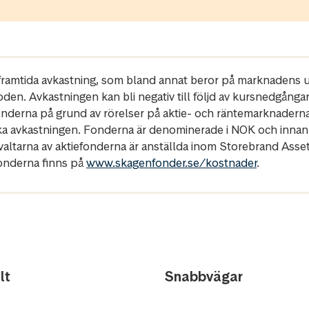
r framtida avkastning, som bland annat beror på marknadens ut
oden. Avkastningen kan bli negativ till följd av kursnedgånga
fonderna på grund av rörelser på aktie- och räntemarknadern
ka avkastningen. Fonderna är denominerade i NOK och innan
rvaltarna av aktiefonderna är anställda inom Storebrand Ass
fonderna finns på
www.skagenfonder.se/kostnader
.
lt
Snabbvägar