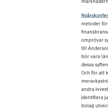
marknaderna 
Nyårskonfe
metoder för
finansbransc
omprövar sy
till Anderso
bör vara län
dessa syfte
Och för att
meravkastni
andra invest
identifiera 
bolag utvec