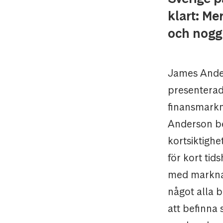
klart: M
och noggr
James Ander
presenterad
finansmarkn
Anderson be
kortsiktighe
för kort tid
med marknad
något alla 
att befinna