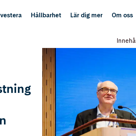
nvestera
Hållbarhet
Lär dig mer
Om oss
Innehå
stning
n